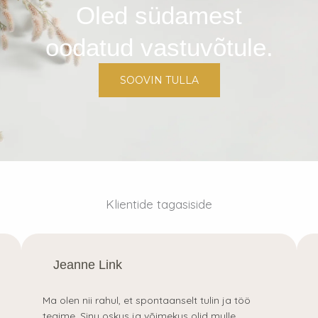
Oled südamest
oodatud vastuvõtule.
SOOVIN TULLA
Klientide tagasiside
Jeanne Link
Ma olen nii rahul, et spontaanselt tulin ja töö
tegime. Sinu oskus ja võimekus olid mulle