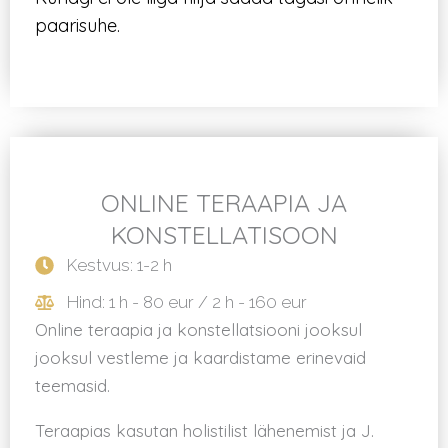
paarisuhe.
ONLINE TERAAPIA JA
KONSTELLATISOON​
Kestvus: 1-2 h
Hind: 1 h - 80 eur / 2 h - 160 eur
Online teraapia ja konstellatsiooni jooksul
jooksul vestleme ja kaardistame erinevaid
teemasid.
Teraapias kasutan holistilist lähenemist ja J.