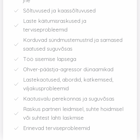
jne
Sõltuvused ja kaassõltuvused
Laste käitumisraskused ja
terviseprobleemid
Korduvad sündmustemustrid ja sarnased
saatused suguvõsas
Töö sisemise lapsega
Ohver-päästja-agressor dünaamikad
Lastekaotused, abordid, katkemised,
viljakusprobleemid
Kaotusvalu perekonnas ja suguvõsas
Raskus partneri leidmisel, suhte hoidmisel
või suhtest lahti laskmise
Erinevad terviseprobleemid