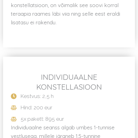
konstellatsioon, on võimalik see soovi korral
teraapia raames läbi viia ning selle eest eraldi
lisatasu ei rakendu.
INDIVIDUAALNE
KONSTELLASIOON
Kestvus: 2,5 h
Hind: 200 eur
5x pakett: 895 eur
Individuaalne seanss algab umbes 1-tunnise
vestlusega, millele järgneb 1,5-tunnine