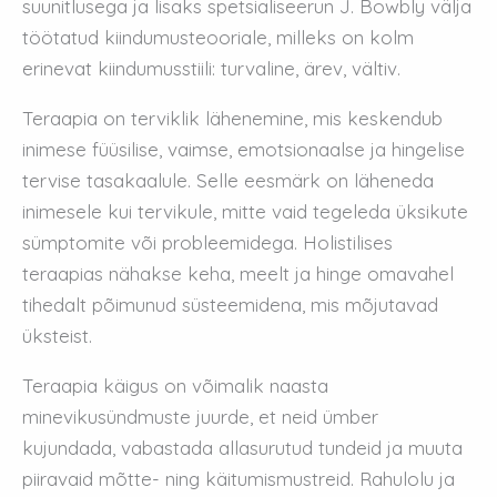
suunitlusega ja lisaks spetsialiseerun J. Bowbly välja
töötatud kiindumusteooriale, milleks on kolm
erinevat kiindumusstiili: turvaline, ärev, vältiv.
Teraapia on terviklik lähenemine, mis keskendub
inimese füüsilise, vaimse, emotsionaalse ja hingelise
tervise tasakaalule. Selle eesmärk on läheneda
inimesele kui tervikule, mitte vaid tegeleda üksikute
sümptomite või probleemidega. Holistilises
teraapias nähakse keha, meelt ja hinge omavahel
tihedalt põimunud süsteemidena, mis mõjutavad
üksteist.
Teraapia käigus on võimalik naasta
minevikusündmuste juurde, et neid ümber
kujundada, vabastada allasurutud tundeid ja muuta
piiravaid mõtte- ning käitumismustreid. Rahulolu ja