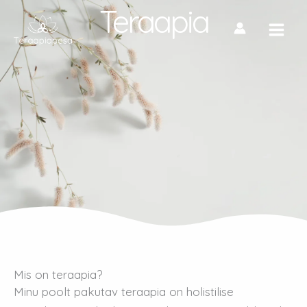
Skip
Teraapia
to
content
Mis on teraapia?
Minu poolt pakutav teraapia on holistilise