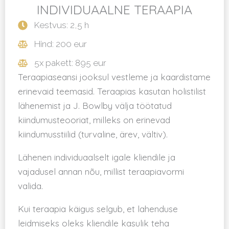
INDIVIDUAALNE TERAAPIA
Kestvus: 2,5 h
Hind: 200 eur
5x pakett: 895 eur
Teraapiaseansi jooksul vestleme ja kaardistame
erinevaid teemasid. Teraapias kasutan holistilist
lähenemist ja J. Bowlby välja töötatud
kiindumusteooriat, milleks on erinevad
kiindumusstiilid (turvaline, ärev, vältiv).
Lähenen individuaalselt igale kliendile ja
vajadusel annan nõu, millist teraapiavormi
valida.
Kui teraapia käigus selgub, et lahenduse
leidmiseks oleks kliendile kasulik teha