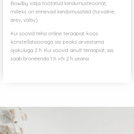
Bowlby välja töötatud kiindumusteooriat,
milleks on erinevad kiindumusstiilid (turvaline,
ärev, vältiv).
Kui soovid teha online teraapiat koos
konstellatsiooniga siis peaks arvestama
ajakuluga 2 h. Kui soovid ainult teraapiat, siis
saab broneerida 1 h või 2 h seansi.