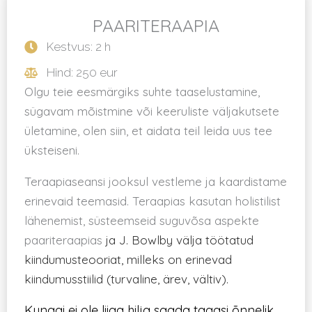
PAARITERAAPIA
Kestvus: 2 h
Hind: 250 eur
Olgu teie eesmärgiks suhte taaselustamine,
sügavam mõistmine või keeruliste väljakutsete
ületamine, olen siin, et aidata teil leida uus tee
üksteiseni.
Teraapiaseansi jooksul vestleme ja kaardistame
erinevaid teemasid. Teraapias kasutan holistilist
lähenemist, süsteemseid suguvõsa aspekte
paariteraapias
ja J. Bowlby välja töötatud
kiindumusteooriat, milleks on erinevad
kiindumusstiilid (turvaline, ärev, vältiv).
Kunagi ei ole liiga hilja saada tagasi õnnelik