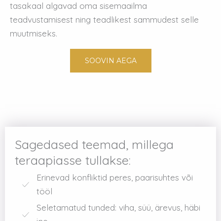
tasakaal algavad oma sisemaailma
teadvustamisest ning teadlikest sammudest selle
muutmiseks.
SOOVIN AEGA
Sagedased teemad, millega
teraapiasse tullakse:
Erinevad konfliktid peres, paarisuhtes või
tööl
Seletamatud tunded: viha, süü, ärevus, häbi