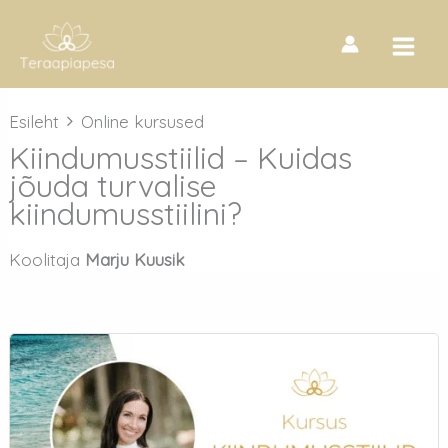
Skip
to
content
Esileht
Online kursused
Kiindumusstiilid – Kuidas
jõuda turvalise
kiindumusstiilini?
Koolitaja
Marju Kuusik