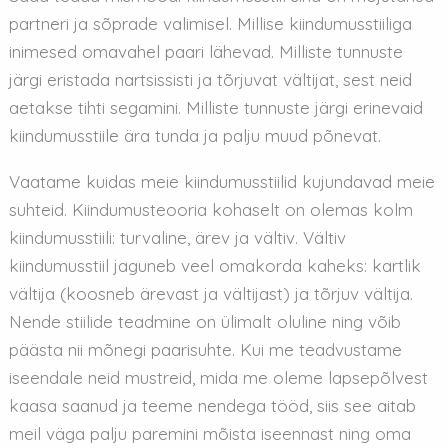
partneri ja sõprade valimisel. Millise kiindumusstiiliga
inimesed omavahel paari lähevad. Milliste tunnuste
järgi eristada nartsissisti ja tõrjuvat vältijat, sest neid
aetakse tihti segamini. Milliste tunnuste järgi erinevaid
kiindumusstiile ära tunda ja palju muud põnevat.
Vaatame kuidas meie kiindumusstiilid kujundavad meie
suhteid. Kiindumusteooria kohaselt on olemas kolm
kiindumusstiili: turvaline, ärev ja vältiv. Vältiv
kiindumusstiil jaguneb veel omakorda kaheks: kartlik
vältija (koosneb ärevast ja vältijast) ja tõrjuv vältija.
Nende stiilide teadmine on ülimalt oluline ning võib
päästa nii mõnegi paarisuhte. Kui me teadvustame
iseendale neid mustreid, mida me oleme lapsepõlvest
kaasa saanud ja teeme nendega tööd, siis see aitab
meil väga palju paremini mõista iseennast ning oma