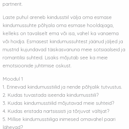
partnerit.
Laste puhul areneb kiindusstiil välja oma esmase
kiindumussuhte põhjala oma esmase hooldajaga,
kelleks on tavaliselt ema või isa, vahel ka vanaema
või hoidja. Esmasest kiindumussuhtest jäänud jäljed ja
mustrid kujundavad täiskasvanuna meie sotsiaalseid ja
romantilisi suhteid. Lisaks mõjutab see ka meie
emotsioonide juhtimise oskust.
Moodul 1
1. Erinevad kiindumusstiilid ja nende põhjalik tutvustus.
2. Kuidas tuvastada iseenda kiindumusstiili?
3. Kuidas kiindumusstiilid mõjutavad meie suhteid?
4. Kuidas eristada nartsissisti ja tõrjuvat vältijat?
5. Millise kiindumusstiiliga inimesed omavahel paari
lähevad?