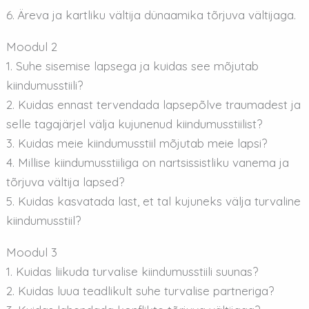
6. Äreva ja kartliku vältija dünaamika tõrjuva vältijaga.
Moodul 2
1. Suhe sisemise lapsega ja kuidas see mõjutab
kiindumusstiili?
2. Kuidas ennast tervendada lapsepõlve traumadest ja
selle tagajärjel välja kujunenud kiindumusstiilist?
3. Kuidas meie kiindumusstiil mõjutab meie lapsi?
4. Millise kiindumusstiiliga on nartsissistliku vanema ja
tõrjuva vältija lapsed?
5. Kuidas kasvatada last, et tal kujuneks välja turvaline
kiindumusstiil?
Moodul 3
1. Kuidas liikuda turvalise kiindumusstiili suunas?
2. Kuidas luua teadlikult suhe turvalise partneriga?