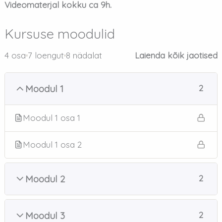
Videomaterjal kokku ca 9h.
Kursuse moodulid
4 osa
7 loengut
8 nädalat
Laienda kõik jaotised
Moodul 1
2
Moodul 1 osa 1
Moodul 1 osa 2
Moodul 2
2
Moodul 3
2