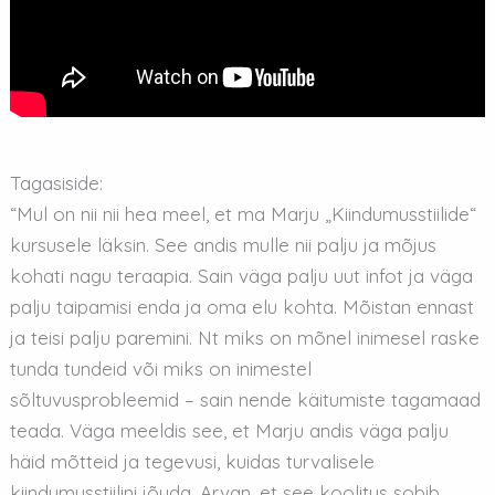
Tagasiside:
“Mul on nii nii hea meel, et ma Marju „Kiindumusstiilide“
kursusele läksin. See andis mulle nii palju ja mõjus
kohati nagu teraapia. Sain väga palju uut infot ja väga
palju taipamisi enda ja oma elu kohta. Mõistan ennast
ja teisi palju paremini. Nt miks on mõnel inimesel raske
tunda tundeid või miks on inimestel
sõltuvusprobleemid – sain nende käitumiste tagamaad
teada. Väga meeldis see, et Marju andis väga palju
häid mõtteid ja tegevusi, kuidas turvalisele
kiindumusstiilini jõuda. Arvan, et see koolitus sobib