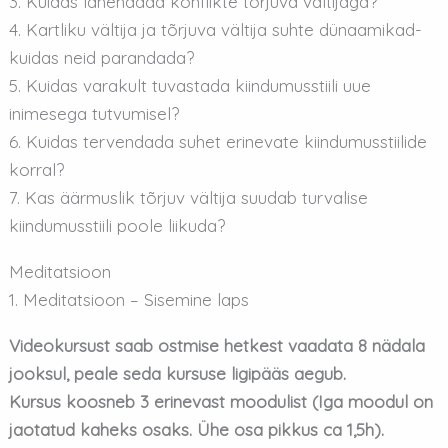
3. Kuidas lahendada konflikte tõrjuva vältijaga?
4. Kartliku vältija ja tõrjuva vältija suhte dünaamikad-
kuidas neid parandada?
5. Kuidas varakult tuvastada kiindumusstiili uue
inimesega tutvumisel?
6. Kuidas tervendada suhet erinevate kiindumusstiilide
korral?
7. Kas äärmuslik tõrjuv vältija suudab turvalise
kiindumusstiili poole liikuda?
Meditatsioon
1. Meditatsioon – Sisemine laps
Videokursust saab ostmise hetkest vaadata 8 nädala
jooksul, peale seda kursuse ligipääs aegub.
Kursus koosneb 3 erinevast moodulist (Iga moodul on
jaotatud kaheks osaks. Ühe osa pikkus ca 1,5h).