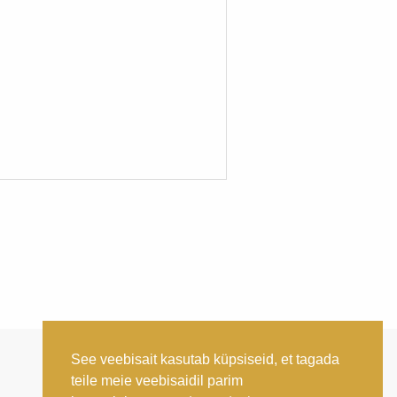
See veebisait kasutab küpsiseid, et tagada
teile meie veebisaidil parim