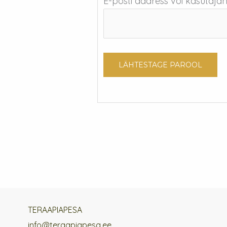
E-posti aadress või kasutajan
LÄHTESTAGE PAROOL
TERAAPIAPESA
info@teraapiapesa.ee