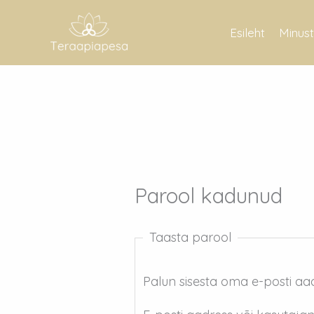
Skip
to
Esileht
Minust
content
Parool kadunud
Taasta parool
Palun sisesta oma e-posti aadr