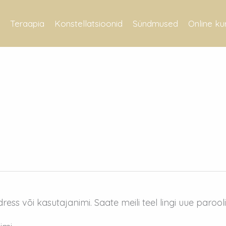
Teraapia
Konstellatsioonid
Sündmused
Online ku
ess või kasutajanimi. Saate meili teel lingi uue parool