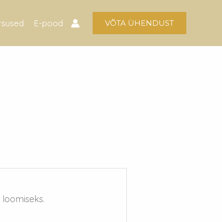
rsused
E-pood
.
VÕTA ÜHENDUST
i loomiseks.