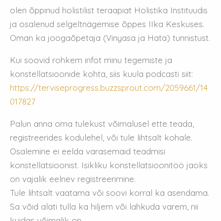
olen õppinud holistilist teraapiat Holistika Instituudis
ja osalenud selgeltnägemise õppes IIka Keskuses.
Oman ka joogaõpetaja (Vinyasa ja Hata) tunnistust.
Kui soovid rohkem infot minu tegemiste ja
konstellatsioonide kohta, siis kuula podcasti siit:
https://terviseprogress.buzzsprout.com/2059661/14
017827
Palun anna oma tulekust võimalusel ette teada,
registreerides kodulehel, või tule lihtsalt kohale.
Osalemine ei eelda varasemaid teadmisi
konstellatsioonist. Isikliku konstellatsioonitöö jaoks
on vajalik eelnev registreerimine.
Tule lihtsalt vaatama või soovi korral ka asendama.
Sa võid alati tulla ka hiljem või lahkuda varem, nii
kuidas võimalik on.