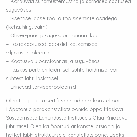
– Korduvad sündmustemustrid ja sarnased saatused
suguvõsas
– Sisemise lapse töö ja töö sisemiste osadega
(keha, hing, vaim)
– Ohver-päästja-agressor dünaamikad
– Lastekaotused, abordid, katkemised,
viljakusprobleemid
– Kaotusvalu perekonnas ja suguvõsas
– Raskus partneri leidmisel, suhte hoidmisel või
suhtest lahti laskmisel
– Erinevad terviseprobleemid
Olen terapeut ja sertifitseeritud perekonstellöör.
Lõpetanud perekonstellatsioonide õppe Moskva
Süsteemsete Lahenduste Instituudis Olga Knjazeva
juhtimisel. Olen ka õppinud ärikonstellatsiooni ja
hetkel läbin struktuurseid konstellatsioone. Lisaks