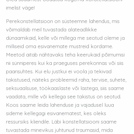
imelist väge!
Perekonstellatsioon on süsteemne lahendus, mis
võimaldab meil tuvastada alateadlikke
dünaamikaid, kelle või millega me seotud oleme ja
milliseid oma esivanemate mustreid kordame.
Meetod aitab nähtavaks teha keerukaid põimumisi
nii sünniperes kui ka praeguses perekonnas või siis
paarisuhtes. Kui elu justkui ei voola ja tekivad
takistused, näiteks probleemid raha, tervise, suhete,
seksuaalsuse, töökaaslaste või lastega, siis saame
vaadata, mille või kellega see takistus on seotud.
Koos saame leida lahenduse ja vajadusel luua
sideme kellegagi esivanematest, kes oleks
ressursiks kliendile. Läbi konstellatsiooni saame
tuvastada minevikus juhtunud traumasid, mida