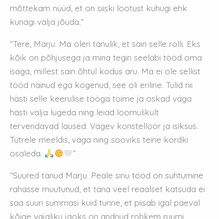
mõttekam nüüd, et on siiski lootust kuhugi ehk
kunagi välja jõuda.”
“Tere, Marju. Ma olen tänulik, et sain selle rolli. Eks
kõik on põhjusega ja mina tegin seeläbi tööd oma
isaga, millest sain õhtul kodus aru. Ma ei ole sellist
tööd näinud ega kogenud, see oli eriline. Tulid nii
hästi selle keerulise tööga toime ja oskad väga
hästi välja lugeda ning leiad loomulikult
tervendavad laused. Vägev konstellöör ja isiksus.
Tütrele meeldis, väga ning sooviks teine kordki
osaleda.
”
“Suured tänud Marju. Peale sinu tööd on suhtumine
rahasse muutunud, et täna veel reaalset katsuda ei
saa suuri summasi kuid tunne, et piisab igal päeval
kõige vajaliku jaoks on andnud rohkem ruumi