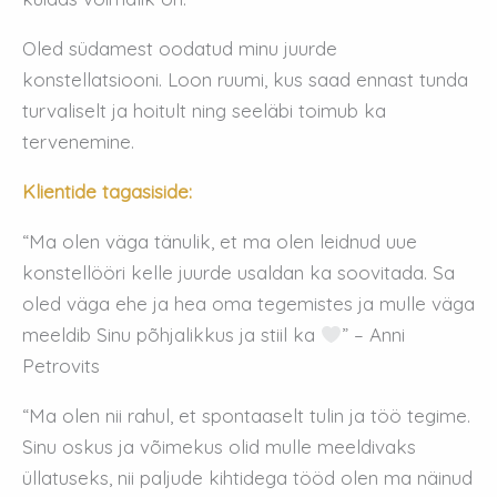
Oled südamest oodatud minu juurde
konstellatsiooni. Loon ruumi, kus saad ennast tunda
turvaliselt ja hoitult ning seeläbi toimub ka
tervenemine.
Klientide tagasiside:
“Ma olen väga tänulik, et ma olen leidnud uue
konstellööri kelle juurde usaldan ka soovitada. Sa
oled väga ehe ja hea oma tegemistes ja mulle väga
meeldib Sinu põhjalikkus ja stiil ka
” – Anni
Petrovits
“Ma olen nii rahul, et spontaaselt tulin ja töö tegime.
Sinu oskus ja võimekus olid mulle meeldivaks
üllatuseks, nii paljude kihtidega tööd olen ma näinud