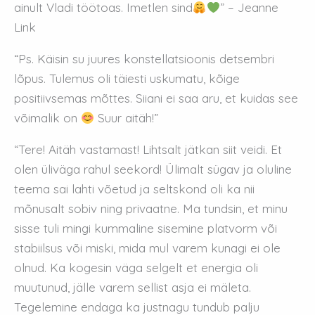
ainult Vladi töötoas. Imetlen sind
” – Jeanne
Link
“Ps. Käisin su juures konstellatsioonis detsembri
lõpus. Tulemus oli täiesti uskumatu, kõige
positiivsemas mõttes. Siiani ei saa aru, et kuidas see
võimalik on
Suur aitäh!”
“Tere! Aitäh vastamast! Lihtsalt jätkan siit veidi. Et
olen üliväga rahul seekord! Ülimalt sügav ja oluline
teema sai lahti võetud ja seltskond oli ka nii
mõnusalt sobiv ning privaatne. Ma tundsin, et minu
sisse tuli mingi kummaline sisemine platvorm või
stabiilsus või miski, mida mul varem kunagi ei ole
olnud. Ka kogesin väga selgelt et energia oli
muutunud, jälle varem sellist asja ei mäleta.
Tegelemine endaga ka justnagu tundub palju