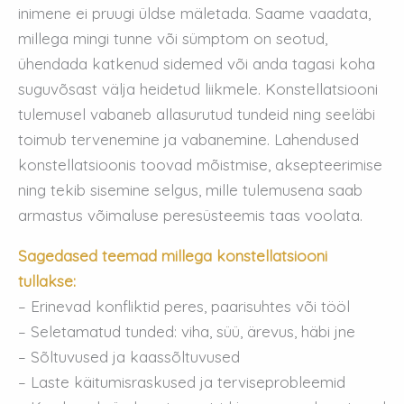
inimene ei pruugi üldse mäletada. Saame vaadata,
millega mingi tunne või sümptom on seotud,
ühendada katkenud sidemed või anda tagasi koha
suguvõsast välja heidetud liikmele. Konstellatsiooni
tulemusel vabaneb allasurutud tundeid ning seeläbi
toimub tervenemine ja vabanemine. Lahendused
konstellatsioonis toovad mõistmise, aksepteerimise
ning tekib sisemine selgus, mille tulemusena saab
armastus võimaluse peresüsteemis taas voolata.
Sagedased teemad millega konstellatsiooni
tullakse:
– Erinevad konfliktid peres, paarisuhtes või tööl
– Seletamatud tunded: viha, süü, ärevus, häbi jne
– Sõltuvused ja kaassõltuvused
– Laste käitumisraskused ja terviseprobleemid