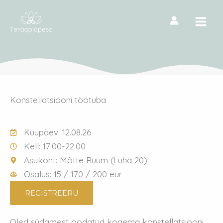
Skip
to
content
Konstellatsiooni töötuba
Kuupäev: 12.08.26
Kell: 17:00-22.00
Asukoht: Mõtte Ruum (Luha 20)
Osalus: 15 / 170 / 200 eur
REGISTREERU
Oled südamest oodatud kogema konstellatsiooni