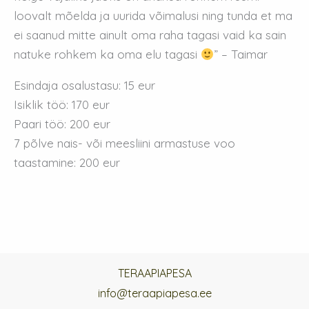
loovalt mõelda ja uurida võimalusi ning tunda et ma
ei saanud mitte ainult oma raha tagasi vaid ka sain
natuke rohkem ka oma elu tagasi
” – Taimar
Esindaja osalustasu: 15 eur
Isiklik töö: 170 eur
Paari töö: 200 eur
7 põlve nais- või meesliini armastuse voo
taastamine: 200 eur
TERAAPIAPESA
info@teraapiapesa.ee